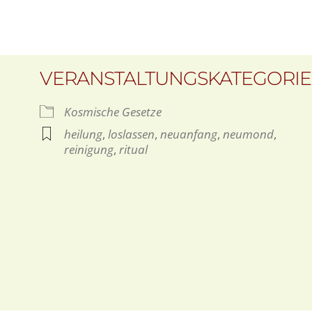
VERANSTALTUNGSKATEGORI
Kosmische Gesetze
heilung
,
loslassen
,
neuanfang
,
neumond
,
reinigung
,
ritual
gle Kalender
iCalendar