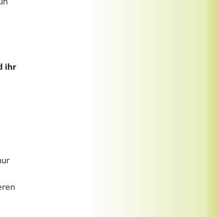
tun
 ihr
nur
eren