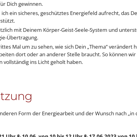
für Dich gewinnen.
ich ein sicheres, geschütztes Energiefeld aufrecht, das D
stützt.
ätzlich mit Deinem Körper-Geist-Seele-System und unterst
gie-Übertragung.
rittes Mal um zu sehen, wie sich Dein „Thema“ verändert h
beiten dort oder an anderer Stelle braucht. So können wir
 vollständig ins Licht geholt haben.
etzung
 anderen Form der Energiearbeit und der Wunsch nach „in 
 21 Uhr & 10.06. von 10 bis 12 Uhr & 17.06.2023 von 10 