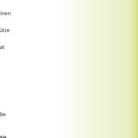
einen
ütze
at
die
bis