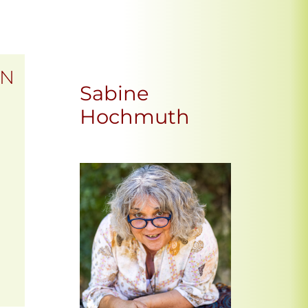
EN
Sabine
Hochmuth
Office 365
Outlook Live