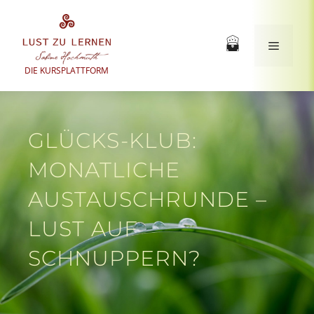
Zum
Inhalt
springen
Menü
DIE KURSPLATTFORM
GLÜCKS-KLUB:
MONATLICHE
AUSTAUSCHRUNDE –
LUST AUF
SCHNUPPERN?