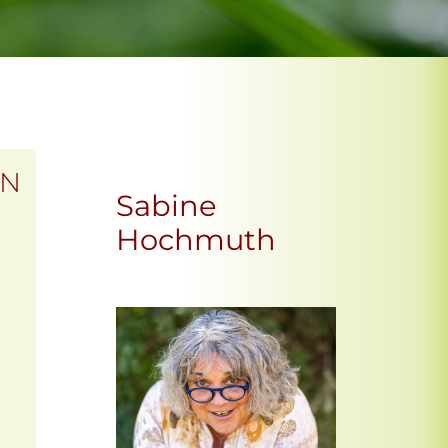
EN
Sabine
Hochmuth
Office 365
Outlook Live