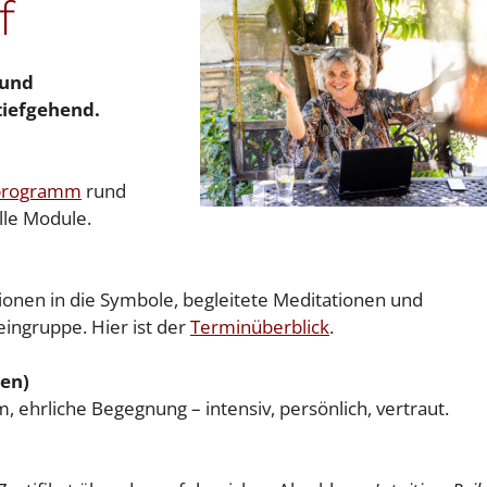
f
 und
tiefgehend.
programm
rund
lle Module.
iationen in die Symbole, begleitete Meditationen und
eingruppe. Hier ist der
Terminüberblick
.
nen)
 ehrliche Begegnung – intensiv, persönlich, vertraut.