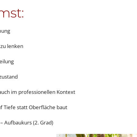
mst:
hmung
 zu lenken
eilung
szustand
 auch im professionellen Kontext
 Tiefe statt Oberfläche baut
ki – Aufbaukurs (2. Grad)