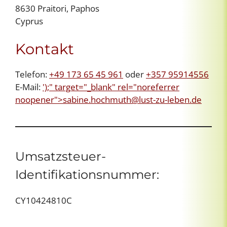
8630 Praitori, Paphos
Cyprus
Kontakt
Telefon:
+49 173 65 45 961
oder
+357 95914556
E-Mail:
');" target="_blank" rel="noreferrer
noopener">
sabine.hochmuth@lust-zu-leben.de
Umsatzsteuer-
Identifikationsnummer:
CY10424810C