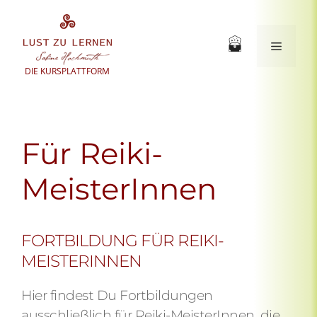
Zum
Inhalt
springen
Menü
DIE KURSPLATTFORM
Für Reiki-
MeisterInnen
FORTBILDUNG FÜR REIKI-
MEISTERINNEN
Hier findest Du Fortbildungen
ausschließlich für Reiki-MeisterInnen, die