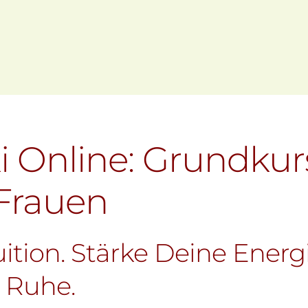
oogle Kalender
iCalendar
ki Online: Grundkur
 Frauen
ition. Stärke Deine Energi
 Ruhe.