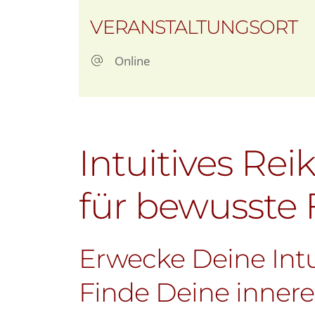
ICS herunterladen
G
VERANSTALTUNGSORT
Online
Intuitives Rei
für bewusste
Erwecke Deine Intu
Finde Deine innere