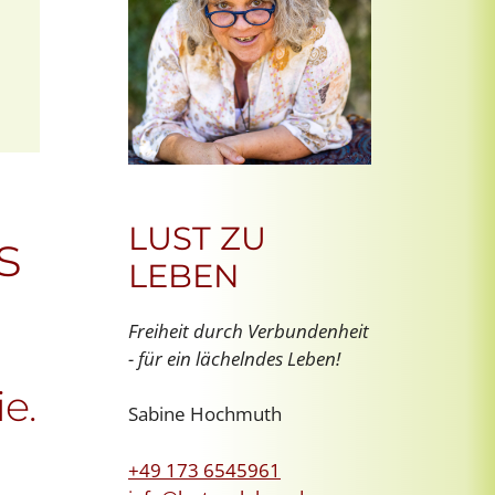
Office 365
Outlook Live
LUST ZU
s
LEBEN
Freiheit durch Verbundenheit
- für ein lächelndes Leben!
e.
Sabine Hochmuth
+49 173 6545961