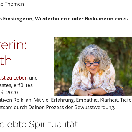
ine Themen
s Einsteigerin, Wiederholerin oder Reikianerin eines
erin:
th
ust zu Leben
und
stes, erfülltes
eit 2020
tiven Reiki an. Mit viel Erfahrung, Empathie, Klarheit, Tiefe
achtsam durch Deinen Prozess der Bewusstwerdung.
lebte Spiritualität