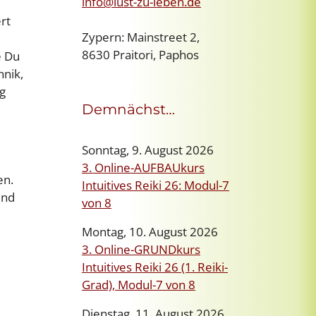
info@lust-zu-leben.de
rt
Zypern: Mainstreet 2,
8630 Praitori, Paphos
e Du
hnik,
g
Demnächst…
Sonntag, 9. August 2026
3. Online-AUFBAUkurs
en.
Intuitives Reiki 26: Modul-7
und
von 8
Montag, 10. August 2026
3. Online-GRUNDkurs
Intuitives Reiki 26 (1. Reiki-
Grad), Modul-7 von 8
Dienstag, 11. August 2026