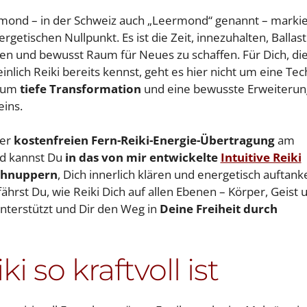
ond – in der Schweiz auch „Leermond“ genannt – markie
rgetischen Nullpunkt. Es ist die Zeit, innezuhalten, Ballast
sen und bewusst Raum für Neues zu schaffen. Für Dich, di
nlich Reiki bereits kennst, geht es hier nicht um eine Tec
 um
tiefe Transformation
und eine bewusste Erweiterun
eins.
ner
kostenfreien Fern-Reiki-Energie-Übertragung
am
 kannst Du
in das von mir entwickelte
Intuitive Reiki
chnuppern
, Dich innerlich klären und energetisch auftank
ährst Du, wie Reiki Dich auf allen Ebenen – Körper, Geist 
unterstützt und Dir den Weg in
Deine Freiheit durch
 so kraftvoll ist