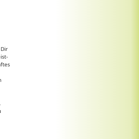
 Dir
ist-
ftes
m
.
u