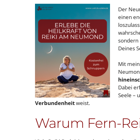
Der Neum
einen ene
loszulas
wahrschei
sondern
Deines S
Mit mei
Neumond
hineins
Dabei erf
Seele – 
Verbundenheit
weist.
Warum Fern-Reiki