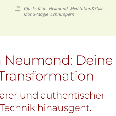
gle Kalender
iCalendar
Glücks-Klub
Heilmond
Meditation&Stille
Mond-Magie
Schnuppern
m Neumond: Deine
 Transformation
klarer und authentischer –
 Technik hinausgeht.