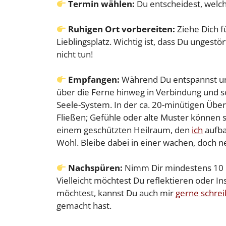
Termin wählen:
Du entscheidest, welc
Ruhigen Ort vorbereiten:
Ziehe Dich f
Lieblingsplatz. Wichtig ist, dass Du ungest
nicht tun!
Empfangen:
Während Du entspannst un
über die Ferne hinweg in Verbindung und s
Seele-System. In der ca. 20-minütigen Über
Fließen; Gefühle oder alte Muster können si
einem geschützten Heilraum, den
ich
aufba
Wohl. Bleibe dabei in einer wachen, doch
Nachspüren:
Nimm Dir mindestens 10 M
Vielleicht möchtest Du reflektieren oder In
möchtest, kannst Du auch mir
gerne schre
gemacht hast.