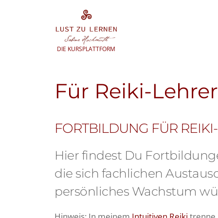
Zum
Inhalt
springen
DIE KURSPLATTFORM
Für Reiki-Lehre
FORTBILDUNG FÜR REIKI
Hier findest Du Fortbildung
die sich fachlichen Austau
persönliches Wachstum wü
Hinweis: In meinem
Intuitiven Reiki
trenne 