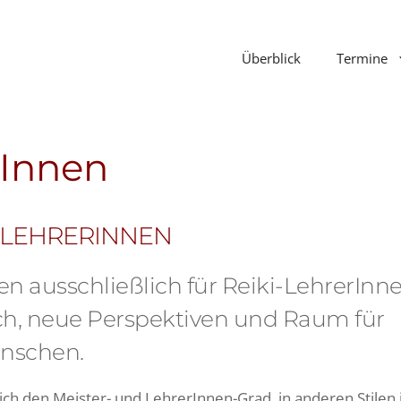
Überblick
Termine
rInnen
-LEHRERINNEN
en ausschließlich für Reiki-LehrerInne
sch, neue Perspektiven und Raum für
nschen.
ich den Meister- und LehrerInnen-Grad, in anderen Stilen 