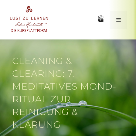
Zum
Inhalt
springen
Menü
DIE KURSPLATTFORM
CLEANING &
CLEARING: 7.
MEDITATIVES MOND-
RITUAL ZUR
REINIGUNG &
KLÄRUNG