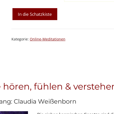
Klangimpulse
In die Schatzkiste
Kosmische
Gesetze
Menge
Kategorie:
Online-Meditationen
hören, fühlen & verstehe
lang: Claudia Weißenborn