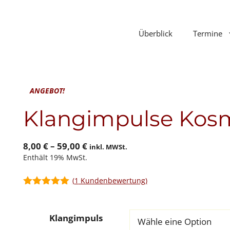
Überblick
Termine
ANGEBOT!
Klangimpulse Kosm
Preisspanne:
8,00
€
–
59,00
€
inkl. MWSt.
Enthält 19% MwSt.
8,00 €
bis
(
1
Kundenbewertung)
59,00 €
5.00
von 5
Klangimpuls