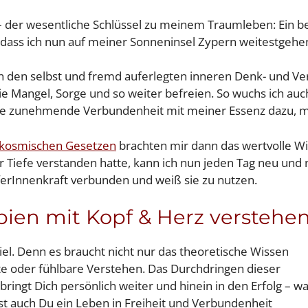
 – der wesentliche Schlüssel zu meinem Traumleben: Ein b
dass ich nun auf meiner Sonneninsel Zypern weitestgehen
n den selbst und fremd auferlegten inneren Denk- und 
ie Mangel, Sorge und so weiter befreien. So wuchs ich a
 die zunehmende Verbundenheit mit meiner Essenz dazu, m
kosmischen Gesetzen
brachten mir dann das wertvolle W
er Tiefe verstanden hatte, kann ich nun jeden Tag neu und
erInnenkraft verbunden und weiß sie zu nutzen.
ipien mit Kopf & Herz verstehe
iel. Denn es braucht nicht nur das theoretische Wissen
e oder fühlbare Verstehen. Das Durchdringen dieser
ingt Dich persönlich weiter und hinein in den Erfolg – w
st auch Du ein Leben in Freiheit und Verbundenheit