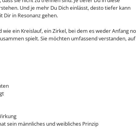
ass sie nicht zu trennen sind. Je tiefer Du in diese
rstehen. Und je mehr Du Dich einlässt, desto tiefer kann
it Dir in Resonanz gehen.
wie ein Kreislauf, ein Zirkel, bei dem es weder Anfang no
nd zusammen spielt. Sie möchten umfassend verstanden, au
nten
gt
Wirkung
 hat sein männliches und weibliches Prinzip