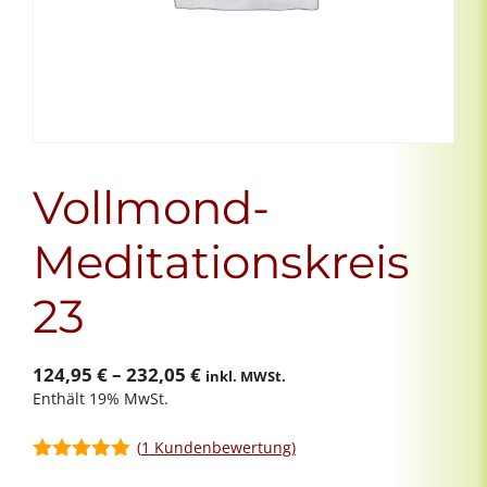
Vollmond-
Meditationskreis
23
Preisspanne:
124,95
€
–
232,05
€
inkl. MWSt.
Enthält 19% MwSt.
124,95 €
bis
(
1
Kundenbewertung)
232,05 €
5.00
von 5