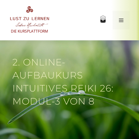
Zum
Inhalt
springen
Menü
DIE KURSPLATTFORM
2. ONLINE-
AUFBAUKURS
INTUITIVES REIKI 26:
MODUL-3 VON 8