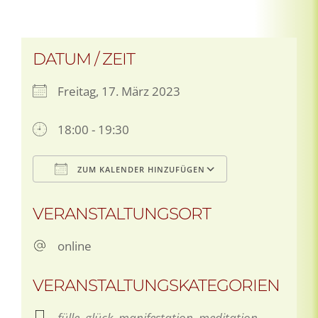
DATUM / ZEIT
Freitag, 17. März 2023
18:00 - 19:30
ZUM KALENDER HINZUFÜGEN
ICS herunterladen
Google Kale
VERANSTALTUNGSORT
online
VERANSTALTUNGSKATEGORIEN
fülle
,
glück
,
manifestation
,
meditation
,