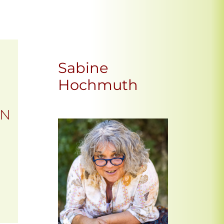
Sabine
Hochmuth
EN
Office 365
Outlook Live