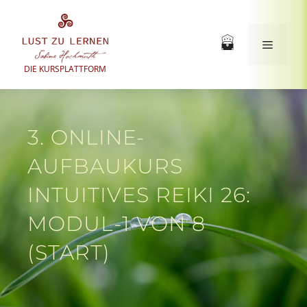
Zum
Inhalt
springen
Menü
DIE KURSPLATTFORM
3. ONLINE-
AUFBAUKURS
INTUITIVES REIKI 26:
MODUL-1 VON 8
(START)