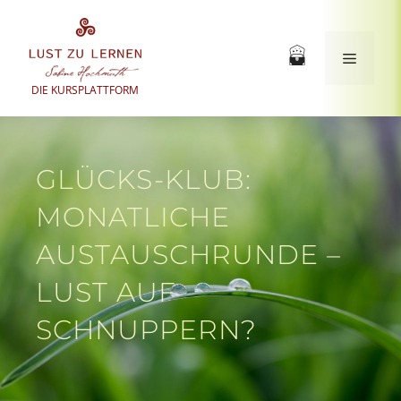
Zum
Inhalt
springen
Menü
DIE KURSPLATTFORM
GLÜCKS-KLUB:
MONATLICHE
AUSTAUSCHRUNDE –
LUST AUF
SCHNUPPERN?