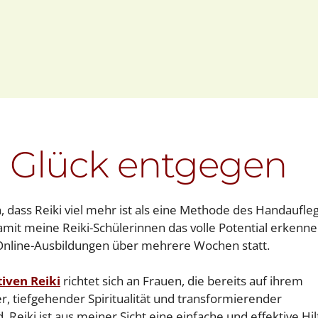
gle Kalender
iCalendar
 Glück entgegen
, dass Reiki viel mehr ist als eine Methode des Handaufle
Damit meine Reiki-Schülerinnen das volle Potential erkenn
 Online-Ausbildungen über mehrere Wochen statt.
tiven Reiki
richtet sich an Frauen, die bereits auf ihrem
 tiefgehender Spiritualität und transformierender
. Reiki ist aus meiner Sicht eine einfache und effektive Hil