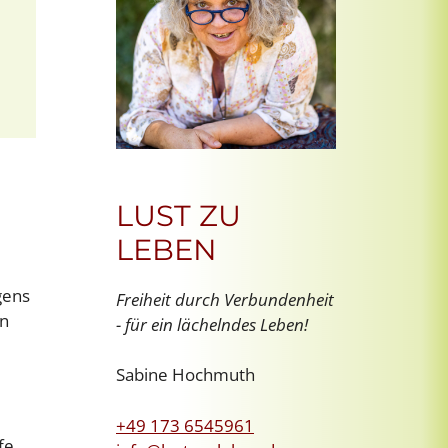
Office 365
Outlook Live
LUST ZU
LEBEN
gens
Freiheit durch Verbundenheit
en
- für ein lächelndes Leben!
Sabine Hochmuth
+49 173 6545961
fe