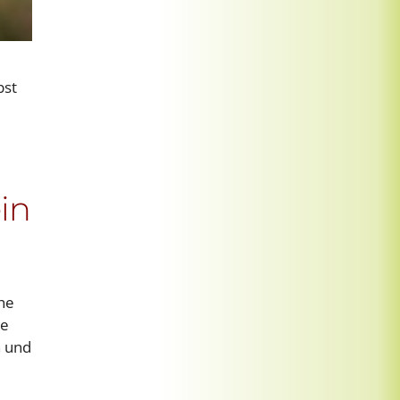
bst
in
he
ne
n und