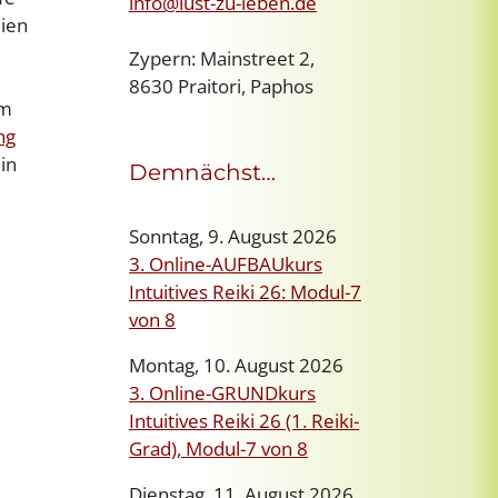
info@lust-zu-leben.de
eien
Zypern: Mainstreet 2,
8630 Praitori, Paphos
um
ng
in
Demnächst…
Sonntag, 9. August 2026
3. Online-AUFBAUkurs
Intuitives Reiki 26: Modul-7
von 8
Montag, 10. August 2026
3. Online-GRUNDkurs
Intuitives Reiki 26 (1. Reiki-
Grad), Modul-7 von 8
Dienstag, 11. August 2026