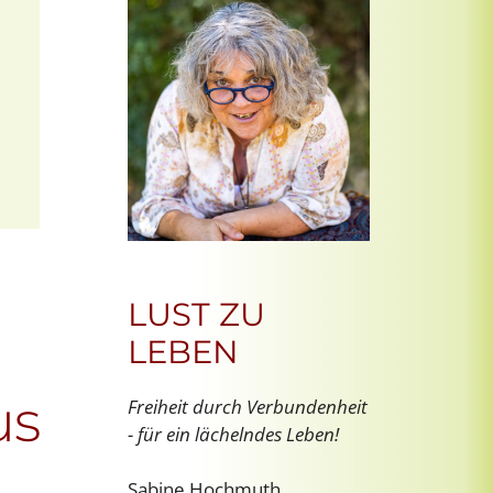
Office 365
Outlook Live
LUST ZU
LEBEN
us
Freiheit durch Verbundenheit
- für ein lächelndes Leben!
Sabine Hochmuth