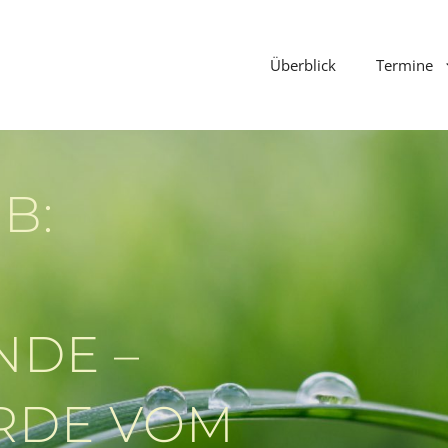
Überblick
Termine
B:
NDE –
RDE VOM