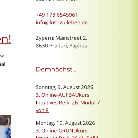
+49 173 6545961
info@lust-zu-leben.de
n!
Zypern: Mainstreet 2,
8630 Praitori, Paphos
es
mal
Demnächst…
Sonntag, 9. August 2026
3. Online-AUFBAUkurs
Intuitives Reiki 26: Modul-7
von 8
Montag, 10. August 2026
3. Online-GRUNDkurs