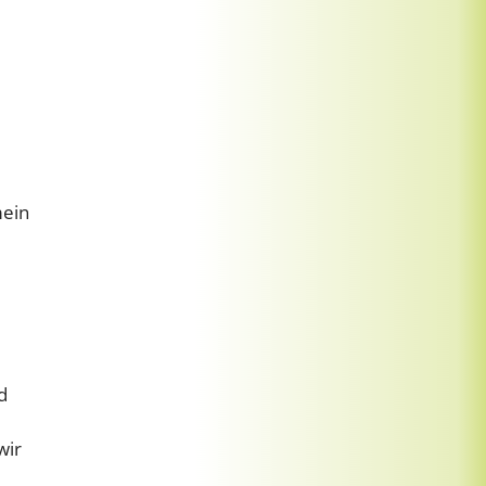
mein
d
wir