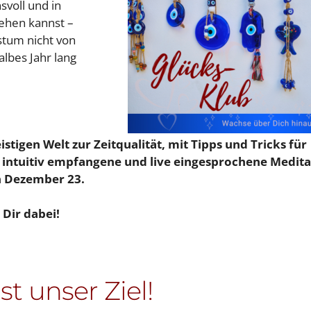
svoll und in
ehen kannst –
stum nicht von
albes Jahr lang
stigen Welt zur Zeitqualität, mit Tipps und Tricks für
 intuitiv empfangene und live eingesprochene Medita
n Dezember 23.
 Dir dabei!
t unser Ziel!