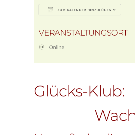
ZUM KALENDER HINZUFÜGEN
ICS herunterladen
Goo
VERANSTALTUNGSORT
Online
Glücks-Klub:
Wachs