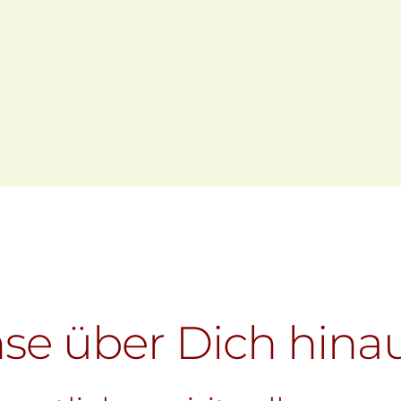
gle Kalender
iCalendar
e über Dich hina