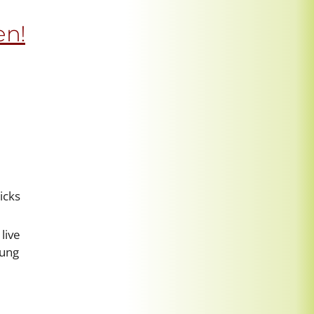
en!
icks
live
zung