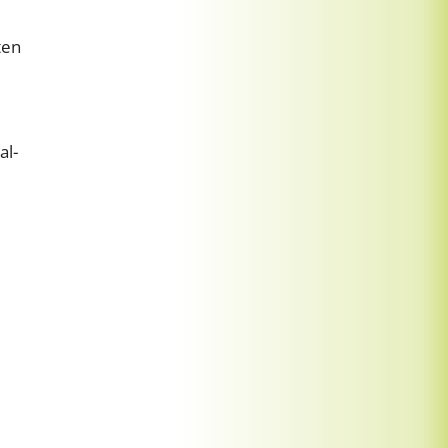
ten
al-