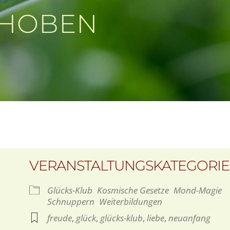
SCHOBEN
VERANSTALTUNGSKATEGORI
Glücks-Klub
Kosmische Gesetze
Mond-Magie
Schnuppern
Weiterbildungen
freude
,
glück
,
glücks-klub
,
liebe
,
neuanfang