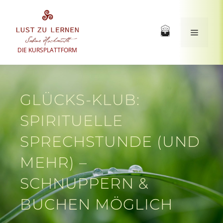
Zum
Inhalt
springen
Menü
DIE KURSPLATTFORM
GLÜCKS-KLUB:
SPIRITUELLE
SPRECHSTUNDE (UND
MEHR) –
SCHNUPPERN &
BUCHEN MÖGLICH