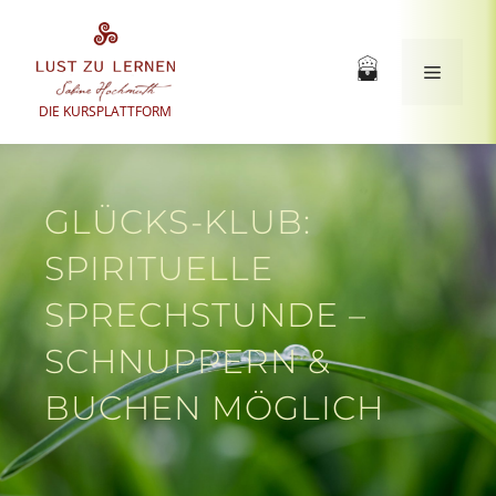
Zum
Inhalt
springen
Menü
DIE KURSPLATTFORM
GLÜCKS-KLUB:
SPIRITUELLE
SPRECHSTUNDE –
SCHNUPPERN &
BUCHEN MÖGLICH