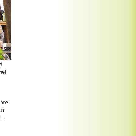
i
iel
lare
en
ch