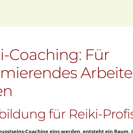
ki-Coaching: Für
ormierendes Arbeit
en
bildung für Reiki-Profi
wusstseins-Coaching eins werden, entsteht ein Raum, 