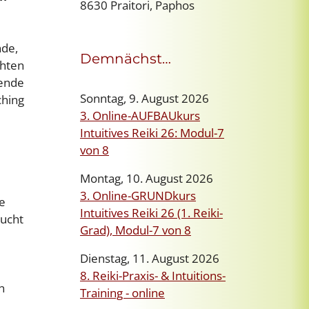
8630 Praitori, Paphos
nde,
Demnächst…
chten
kende
Sonntag, 9. August 2026
ching
3. Online-AUFBAUkurs
Intuitives Reiki 26: Modul-7
von 8
Montag, 10. August 2026
3. Online-GRUNDkurs
e
Intuitives Reiki 26 (1. Reiki-
aucht
Grad), Modul-7 von 8
Dienstag, 11. August 2026
8. Reiki-Praxis- & Intuitions-
n
Training - online