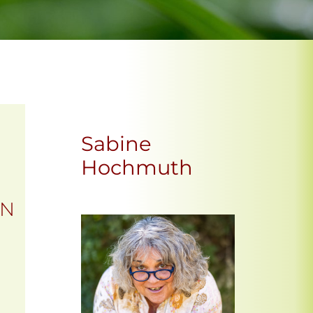
Sabine
Hochmuth
EN
Office 365
Outlook Live