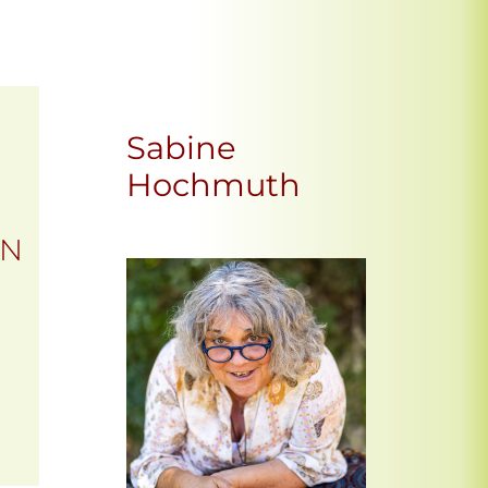
Sabine
Hochmuth
EN
Office 365
Outlook Live