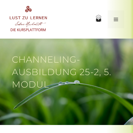
Zum
Inhalt
springen
Menü
DIE KURSPLATTFORM
CHANNELING-
AUSBILDUNG 25-2, 5.
MODUL