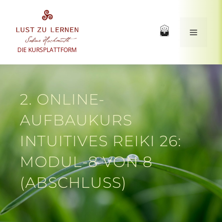
Zum
Inhalt
springen
Menü
DIE KURSPLATTFORM
2. ONLINE-
AUFBAUKURS
INTUITIVES REIKI 26:
MODUL-8 VON 8
(ABSCHLUSS)