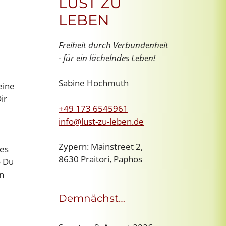
LUST ZU
LEBEN
Freiheit durch Verbundenheit
- für ein lächelndes Leben!
Sabine Hochmuth
eine
ir
+49 173 6545961
info@lust-zu-leben.de
Zypern: Mainstreet 2,
 es
8630 Praitori, Paphos
o Du
en
Demnächst…