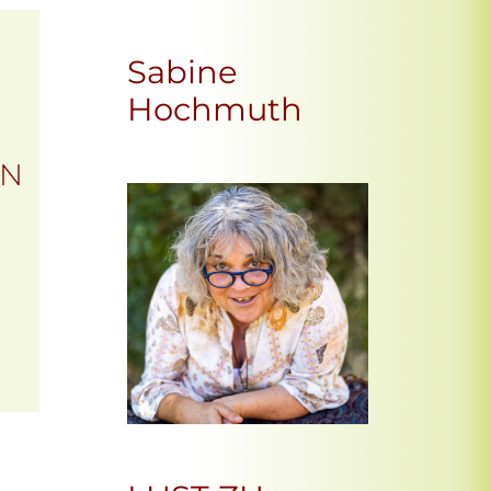
Sabine
Hochmuth
EN
Office 365
Outlook Live