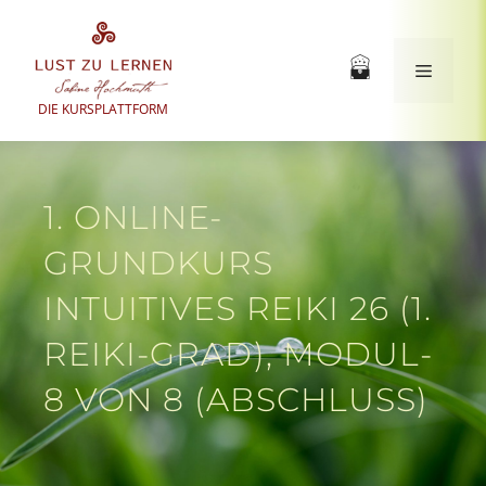
Zum
Inhalt
springen
Menü
DIE KURSPLATTFORM
1. ONLINE-
GRUNDKURS
INTUITIVES REIKI 26 (1.
REIKI-GRAD), MODUL-
8 VON 8 (ABSCHLUSS)