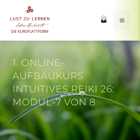
Zum
Inhalt
springen
Menü
DIE KURSPLATTFORM
1. ONLINE-
AUFBAUKURS
INTUITIVES REIKI 26:
MODUL-7 VON 8