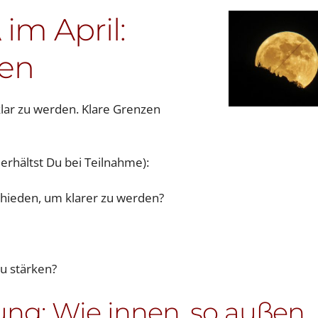
m April:
zen
klar zu werden. Klare Grenzen
 erhältst Du bei Teilnahme):
hieden, um klarer zu werden?
zu stärken?
ng: Wie innen, so außen 