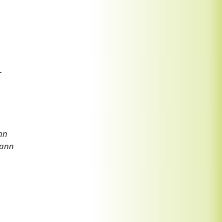
-
nn
dann