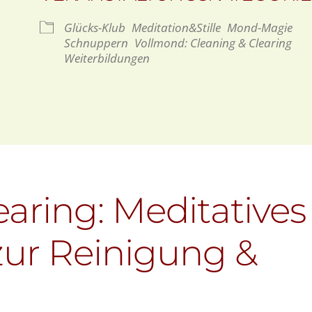
Glücks-Klub
Meditation&Stille
Mond-Magie
Schnuppern
Vollmond: Cleaning & Clearing
oogle Kalender
iCalendar
Weiterbildungen
earing: Meditatives
zur Reinigung &