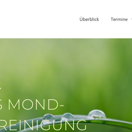
Überblick
Termine
.
S MOND-
 REINIGUNG