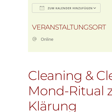
ZUM KALENDER HINZUFÜGEN
ICS herunterladen
G
VERANSTALTUNGSORT
Online
Cleaning & Cl
Mond-Ritual 
Klärung