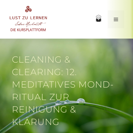
Zum
Inhalt
springen
Menü
DIE KURSPLATTFORM
CLEANING &
CLEARING: 12.
MEDITATIVES MOND-
RITUAL ZUR
REINIGUNG &
KLÄRUNG