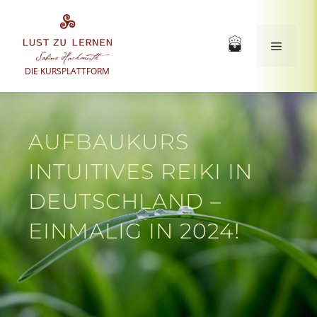
Zum
Inhalt
springen
Menü
DIE KURSPLATTFORM
AUFBAUKURS
INTUITIVES REIKI IN
DEUTSCHLAND –
EINMALIG IN 2024!