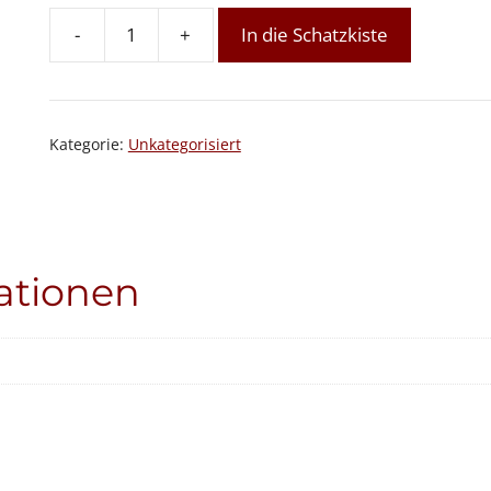
-
+
In die Schatzkiste
Vollmond-
Meditationskreis
24
-
Kategorie:
Unkategorisiert
Schnuppern
möglich
Menge
ationen