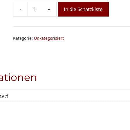
-
+
In die Schatzkiste
Vollmond-
Meditationskreis
24
-
Kategorie:
Unkategorisiert
Einzelticket
buchbar
Menge
ationen
cket