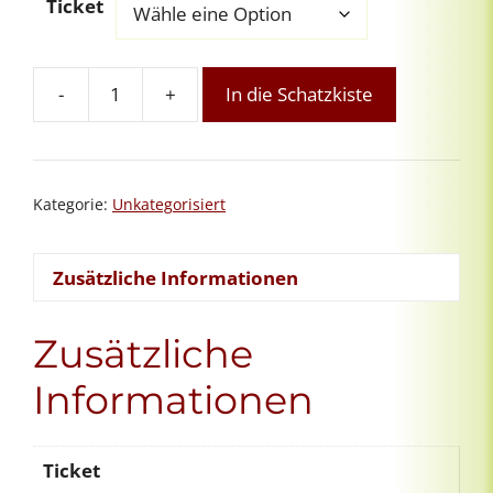
Ticket
-
+
In die Schatzkiste
Übungsgruppe
für
2.
Grad-
Kategorie:
Unkategorisiert
ReikianerInnen
Menge
Zusätzliche Informationen
Zusätzliche
Informationen
Ticket