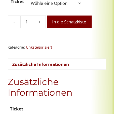
Ticket
-
+
In die Schatzkiste
Übungsgruppe
für
1.
Grad-
Kategorie:
Unkategorisiert
ReikianerInnen
Menge
Zusätzliche Informationen
Zusätzliche
Informationen
Ticket