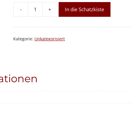
-
+
In die Schatzkiste
Supervision
für
Reiki-
LehrerInnen
Kategorie:
Unkategorisiert
(aller
Stile)
Menge
ationen