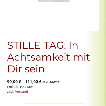
STILLE-TAG: In
Achtsamkeit mit
Dir sein
Preisspanne:
99,00
€
–
111,00
€
inkl. MWSt.
Enthält 19% MwSt.
99,00 €
zzgl.
Versand
bis
111,00 €