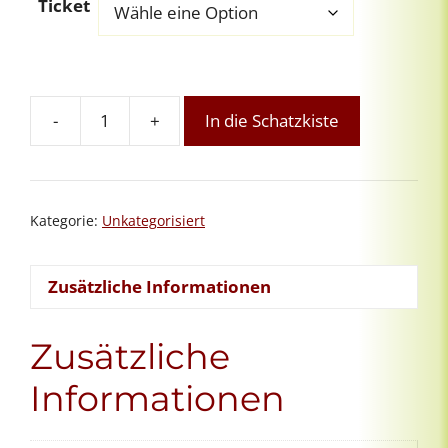
Ticket
-
+
In die Schatzkiste
STILLE-
TAG:
In
Achtsamkeit
Kategorie:
Unkategorisiert
mit
Dir
sein
Zusätzliche Informationen
Menge
Zusätzliche
Informationen