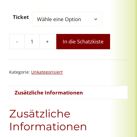
Ticket
-
+
In die Schatzkiste
Sonnen-
Aufbaukurs
Intuitives
Reiki
Kategorie:
Unkategorisiert
in
Zypern
Menge
Zusätzliche Informationen
Zusätzliche
Informationen