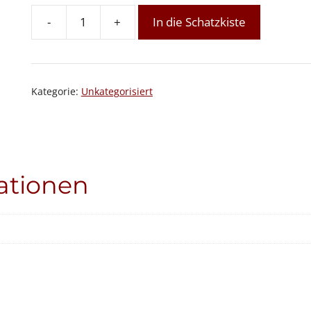
-
+
In die Schatzkiste
Sommerspezial
Aufbaukurs
Intuitives
Reiki
Kategorie:
Unkategorisiert
Menge
ationen