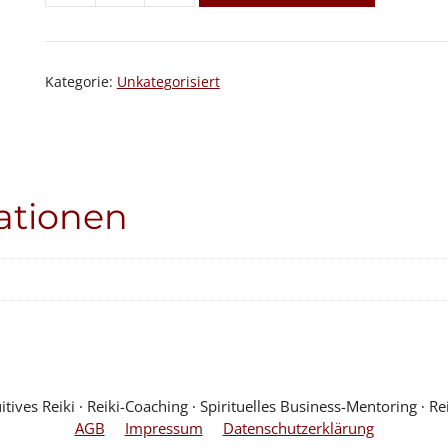
Reiki-
Praxis-
&
Kategorie:
Unkategorisiert
Intuitions-
Training
Menge
ationen
ves Reiki ∙ Reiki-Coaching ∙ Spirituelles Business-Mentoring ∙ Rei
AGB
Impressum
Datenschutzerklärung