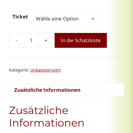
Ticket
-
+
In die Schatzkiste
Reiki-
Tools-
Spezial:
Reiki
Kategorie:
Unkategorisiert
&
Zellreinigung
-
Zusätzliche Informationen
Wiederholung
Menge
Zusätzliche
Informationen