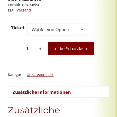
Enthält 19% MwSt.
zzgl.
Versand
Ticket
-
+
In die Schatzkiste
Pfingst-
Meditation:
KLARHEIT
&
Kategorie:
Unkategorisiert
Klärung
-
kostenfrei
Zusätzliche Informationen
Menge
Zusätzliche