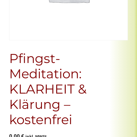
Pfingst-
Meditation:
KLARHEIT &
Klärung –
kostenfrei
0,00
€
inkl. MWSt.