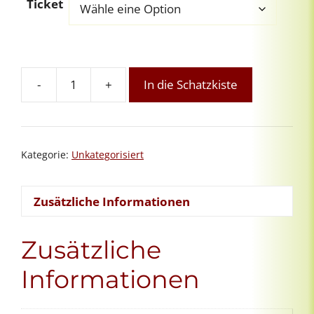
Ticket
-
+
In die Schatzkiste
Online-
Grundkurs
Intuitives
Reiki:
Kategorie:
Unkategorisiert
Modul
7
von
Zusätzliche Informationen
8
Menge
Zusätzliche
Informationen