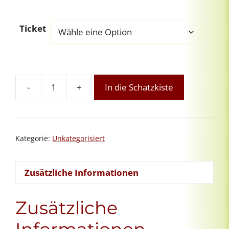
Ticket
-
+
In die Schatzkiste
Online-
Grundausbildung
Intuitives
Reiki:
Kategorie:
Unkategorisiert
Modul
6
von
Zusätzliche Informationen
8
Menge
Zusätzliche