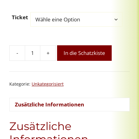
Ticket
-
+
In die Schatzkiste
Online-
Grundausbildung
Intuitives
Reiki:
Kategorie:
Unkategorisiert
Modul
4
von
Zusätzliche Informationen
8
Menge
Zusätzliche