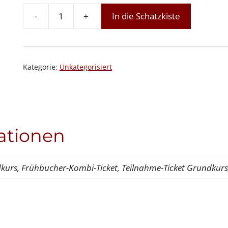
-
+
In die Schatzkiste
Online-
Grundkurs
Intuitives
Reiki:
Kategorie:
Unkategorisiert
Modul
3
von
8
Menge
ationen
kurs, Frühbucher-Kombi-Ticket, Teilnahme-Ticket Grundkurs