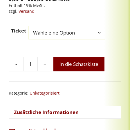
Enthält 19% MwSt.
0,00 €
zzgl.
Versand
bis
555,00 €
Ticket
-
+
In die Schatzkiste
REIKI-
MEISTERINNEN-
INTERVISIONsgruppe
24
Kategorie:
Unkategorisiert
-
Start
&
Zusätzliche Informationen
Schnuppern
Menge