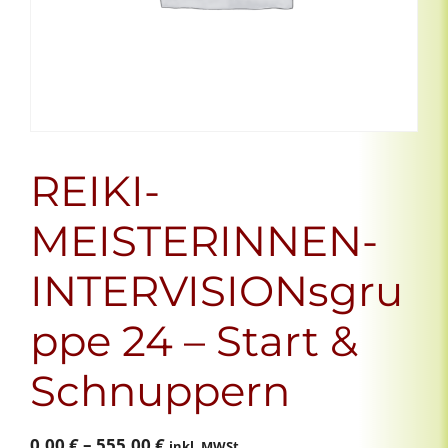
REIKI-
MEISTERINNEN-
INTERVISIONsgru
ppe 24 – Start &
Schnuppern
Preisspanne:
0,00
€
–
555,00
€
inkl. MWSt.