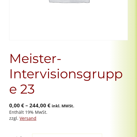
Meister-
Intervisionsgrupp
e 23
Preisspanne:
0,00
€
–
244,00
€
inkl. MWSt.
Enthält 19% MwSt.
0,00 €
zzgl.
Versand
bis
244,00 €