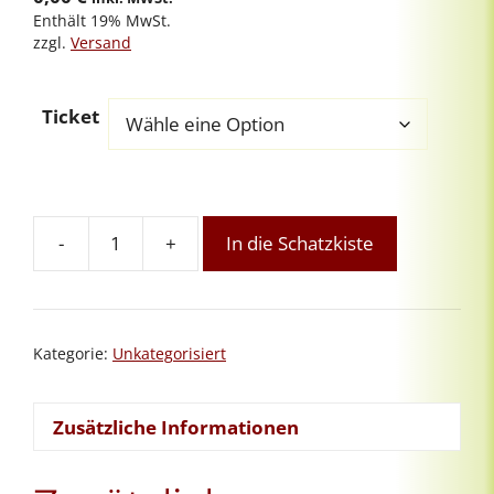
Enthält 19% MwSt.
zzgl.
Versand
Ticket
-
+
In die Schatzkiste
Heilmond:
Entspannen
&
Auftanken
Kategorie:
Unkategorisiert
-
kostenfreies
Schnuppern
Zusätzliche Informationen
Menge