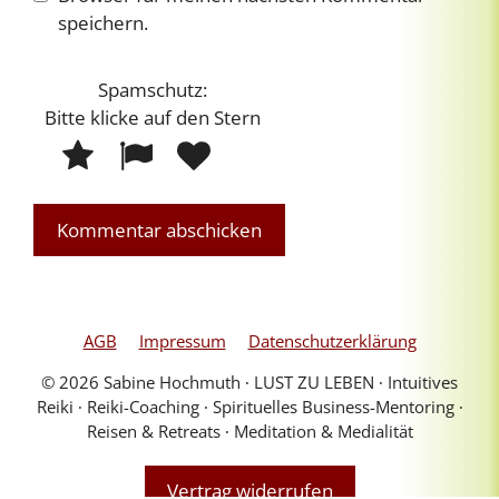
speichern.
Spamschutz:
Bitte klicke auf
den Stern
S
1
2
3
p
a
m
s
c
h
u
AGB
Impressum
Datenschutzerklärung
t
© 2026 Sabine Hochmuth ∙ LUST ZU LEBEN ∙ Intuitives
z
Reiki ∙ Reiki-Coaching ∙ Spirituelles Business-Mentoring ∙
:
Reisen & Retreats ∙ Meditation & Medialität
B
i
Vertrag widerrufen