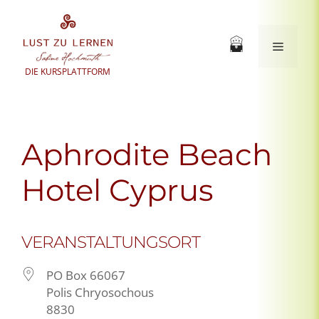
Zum
Inhalt
springen
Menü
DIE KURSPLATTFORM
Aphrodite Beach
Hotel Cyprus
VERANSTALTUNGSORT
PO Box 66067
Polis Chryosochous
8830