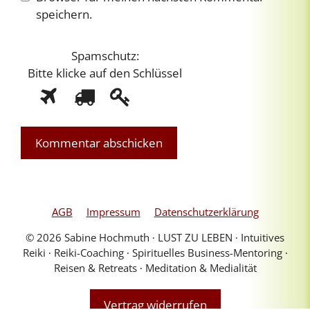
speichern.
Spamschutz:
Bitte klicke auf
den Schlüssel
S
1
2
3
p
a
m
s
c
h
u
AGB
Impressum
Datenschutzerklärung
t
© 2026 Sabine Hochmuth ∙ LUST ZU LEBEN ∙ Intuitives
z
Reiki ∙ Reiki-Coaching ∙ Spirituelles Business-Mentoring ∙
:
Reisen & Retreats ∙ Meditation & Medialität
B
i
Vertrag widerrufen