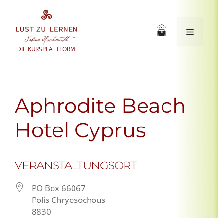
Zum
Inhalt
springen
Menü
DIE KURSPLATTFORM
Aphrodite Beach
Hotel Cyprus
VERANSTALTUNGSORT
PO Box 66067
Polis Chryosochous
8830